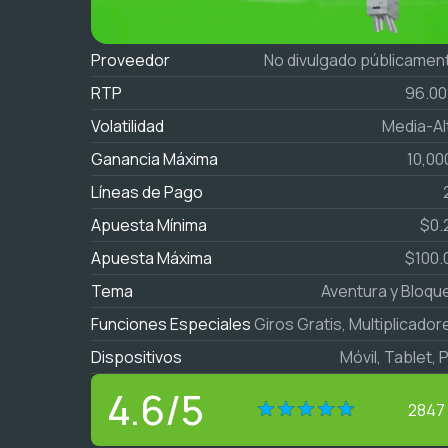
Proveedor
No divulgado públicamen
RTP
96.0
Volatilidad
Media-Al
Ganancia Máxima
10,00
Líneas de Pago
Apuesta Mínima
$0.
Apuesta Máxima
$100.
Tema
Aventura y Bloqu
Funciones Especiales
Giros Gratis, Multiplicador
Dispositivos
Móvil, Tablet, 
4.6
/
5
2847