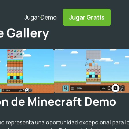
Jugar Demo
Jugar Gratis
 Gallery
n de Minecraft Demo
o representa una oportunidad excepcional para 