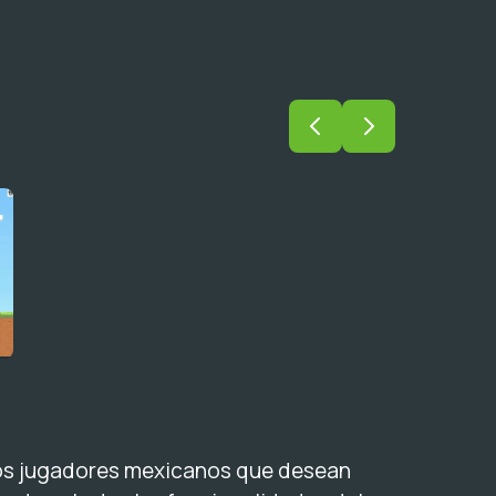
los jugadores mexicanos que desean