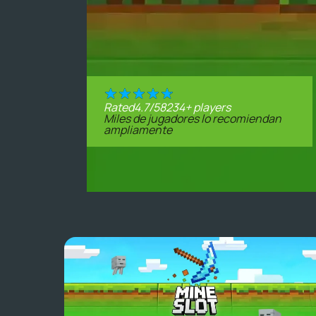
Rated
4.7
/
5
8234
+ players
Miles de jugadores lo recomiendan
ampliamente