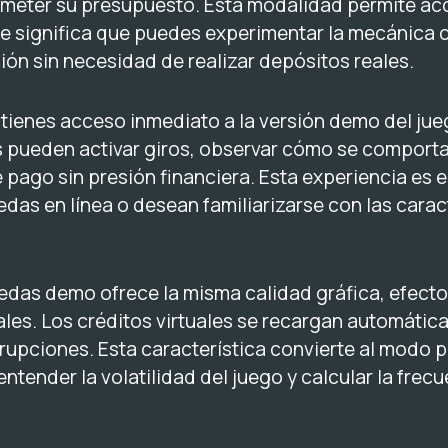
eter su presupuesto. Esta modalidad permite acc
que significa que puedes experimentar la mecánica 
ión sin necesidad de realizar depósitos reales.
btienes acceso inmediato a la versión demo del ju
s pueden activar giros, observar cómo se comportan
 pago sin presión financiera. Esta experiencia es 
as en línea o desean familiarizarse con las caract
das demo ofrece la misma calidad gráfica, efect
ales. Los créditos virtuales se recargan automáti
rupciones. Esta característica convierte al modo 
 entender la volatilidad del juego y calcular la fr