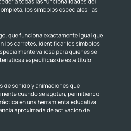
eder a todas las funcionalidades del
completa, los símbolos especiales, las
ego, que funciona exactamente igual que
 los carretes, identificar los símbolos
especialmente valiosa para quienes se
erísticas específicas de este título
os de sonido y animaciones que
camente cuando se agotan, permitiendo
práctica en una herramienta educativa
ecuencia aproximada de activación de